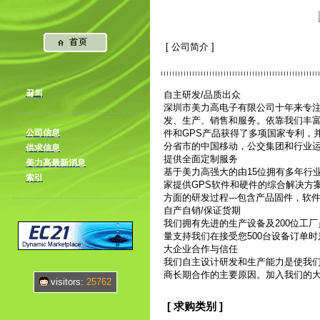
[ 公司简介 ]
끓틔
自主研发/品质出众
深圳市美力高电子有限公司十年来专注
发、生产、销售和服务。依靠我们丰
公司信息
件和GPS产品获得了多项国家专利，
分省市的中国移动，公交集团和行业运
供求信息
提供全面定制服务
美力高最新消息
基于美力高强大的由15位拥有多年行
索引
家提供GPS软件和硬件的综合解决方
方面的研发过程---包含产品固件，软
自产自销/保证货期
我们拥有先进的生产设备及200位工厂
量支持我们在接受您500台设备订单
大企业合作与信任
我们自主设计研发和生产能力是使我
商长期合作的主要原因。加入我们的大
visitors:
25762
[ 求购类别 ]